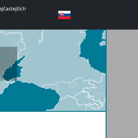
jčastejších
slovenský