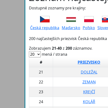
Dostupné zoznamy pre krajiny:
Česká republika
Maďarsko
Poľsko
Slove
200 najčastejších priezvisk Česká republika
Zobrazujem
21-40
z
200
záznamov.
mená / strana
#
PRIEZVISKO
21
DOLEŽAL
22
ZEMAN
23
KREJČÍ
24
KOLÁŘ