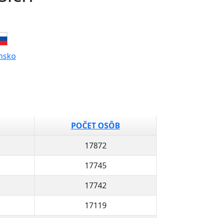
nsko
POČET OSÔB
17872
17745
17742
17119