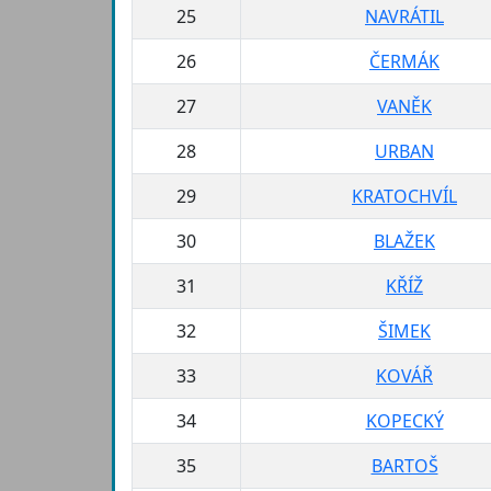
25
NAVRÁTIL
26
ČERMÁK
27
VANĚK
28
URBAN
29
KRATOCHVÍL
30
BLAŽEK
31
KŘÍŽ
32
ŠIMEK
33
KOVÁŘ
34
KOPECKÝ
35
BARTOŠ