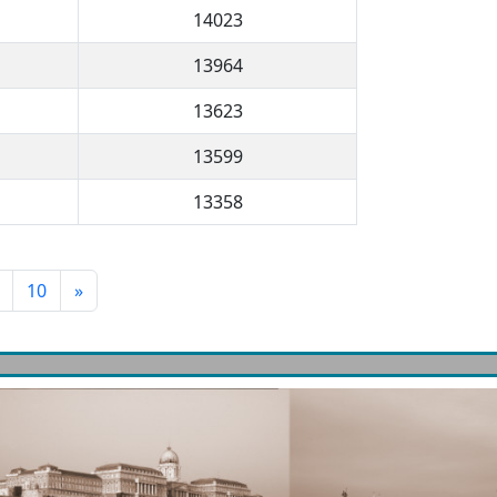
14023
13964
13623
13599
13358
10
»