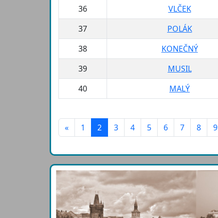
36
VLČEK
37
POLÁK
38
KONEČNÝ
39
MUSIL
40
MALÝ
«
1
2
3
4
5
6
7
8
9