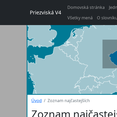
Domovská stránka
Jed
Priezviská V4
Všetky mená
O slovník
Úvod
Zoznam najčastejších
Zoznam najčastej