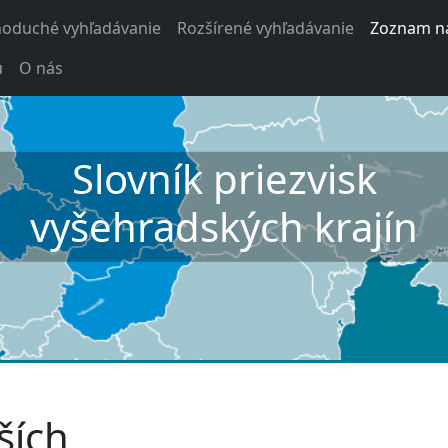
noduché vyhľadávanie
Rozšírené vyhľadávanie
Zoznam na
u
O nás
Slovník priezvisk
vyšehradských krajín
ších