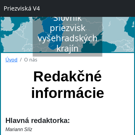
Priezviská V4
Slovník
priezvisk
vyšehradských
krajín
Úvod
O nás
Redakčné
informácie
Hlavná redaktorka:
Mariann Slíz