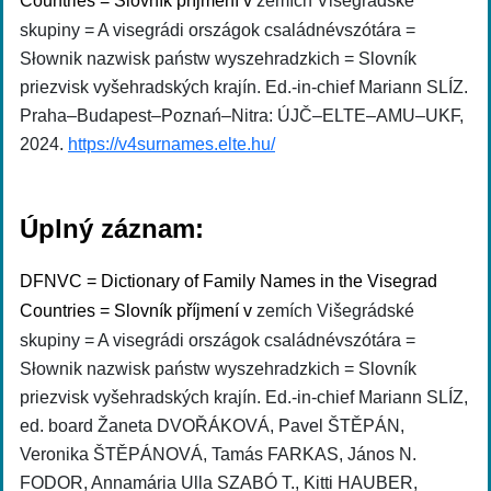
Countries = Slovník příjmení v
zemích Višegrádské
skupiny = A visegrádi országok családnévszótára =
Słownik nazwisk państw wyszehradzkich = Slovník
priezvisk vyšehradských krajín. Ed.-in-chief Mariann SLÍZ.
Praha–Budapest–Poznań–Nitra: ÚJČ–ELTE–AMU–UKF,
2024.
https://v4surnames.elte.hu/
Úplný záznam:
DFNVC = Dictionary of Family Names in the Visegrad
Countries = Slovník příjmení v
zemích Višegrádské
skupiny = A visegrádi országok családnévszótára =
Słownik nazwisk państw wyszehradzkich = Slovník
priezvisk vyšehradských krajín. Ed.-in-chief Mariann SLÍZ,
ed. board Žaneta DVOŘÁKOVÁ, Pavel ŠTĚPÁN,
Veronika ŠTĚPÁNOVÁ, Tamás FARKAS, János N.
FODOR, Annamária Ulla SZABÓ T., Kitti HAUBER,