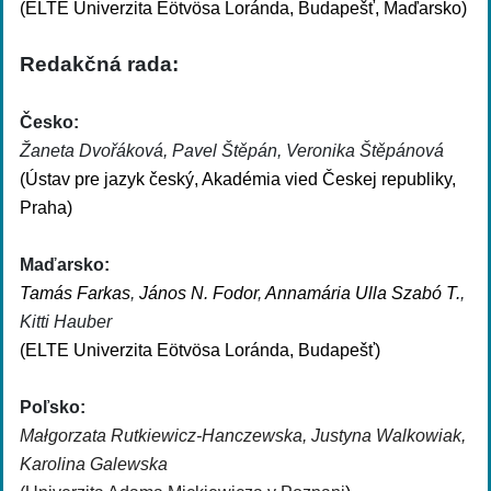
(
ELTE Univerzita Eötvösa Loránda, Budapešť, Maďarsko)
Redakčná rada:
Česko:
Žaneta Dvořáková, Pavel Štěpán, Veronika Štěpánová
(Ústav pre jazyk český, Akadémia vied Českej republiky,
Praha)
Maďarsko:
Tamás Farkas
,
János N. Fodor
,
Annamária Ulla Szabó T.
,
Kitti Hauber
(ELTE Univerzita Eötvösa Loránda, Budapešť)
Poľsko:
Małgorzata Rutkiewicz-Hanczewska,
Justyna Walkowiak,
Karolina Galewska