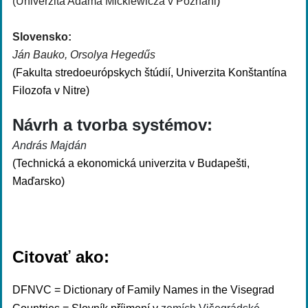
(Univerzita Adama Mickiewicza v Poznani
)
Slovensko:
Ján Bauko, Orsolya Hegedűs
(Fakulta stredoeurópskych štúdií, Univerzita Konštantína
Filozofa v Nitre)
Návrh a tvorba systémov:
András Majdán
(
Technická a ekonomická univerzita v Budapešti,
Maďarsko
)
Citovať ako:
DFNVC = Dictionary of Family Names in the Visegrad