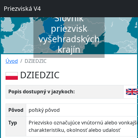
Priezviská V4
Slovník
priezvisk
vyšehradských
krajín
Úvod
DZIEDZIC
DZIEDZIC
Popis dostupný v jazykoch:
Pôvod
poľský pôvod
Typ
Priezvisko označujúce vnútornú alebo vonkajš
charakteristiku, okolnosť alebo udalosť