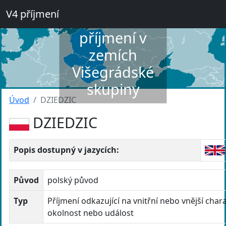
V4 příjmení
Slovník
příjmení v
zemích
Višegrádské
skupiny
Úvod
DZIEDZIC
DZIEDZIC
Popis dostupný v jazycích:
Původ
polský původ
Typ
Příjmení odkazující na vnitřní nebo vnější chara
okolnost nebo událost