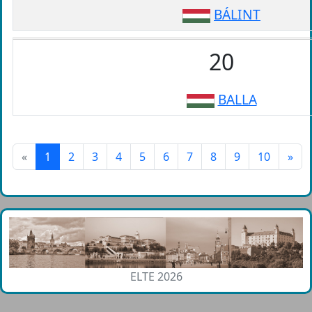
BÁLINT
20
BALLA
«
1
2
3
4
5
6
7
8
9
10
»
ELTE 2026