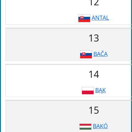
12
ANTAL
13
BAČA
14
BĄK
15
BAKÓ