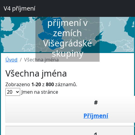
V4 příjmení
Slovník
příjmení v
zemích
Višegrádské
skupiny
Úvod
Všechna jména
Všechna jména
Zobrazeno
1-20
z
800
záznamů.
Jmen na stránce
#
Příjmení