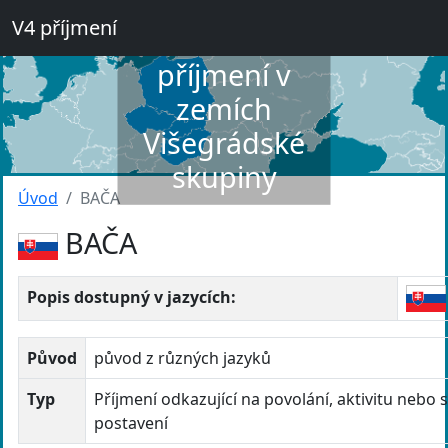
V4 příjmení
Slovník
příjmení v
zemích
Višegrádské
skupiny
Úvod
BAČA
BAČA
Popis dostupný v jazycích:
Původ
původ z různých jazyků
Typ
Příjmení odkazující na povolání, aktivitu nebo s
postavení