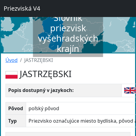
Priezviská V4
Slovník
priezvisk
vyšehradských
krajín
Úvod
JASTRZĘBSKI
JASTRZĘBSKI
Popis dostupný v jazykoch:
Pôvod
poľský pôvod
Typ
Priezvisko označujúce miesto bydliska, pôvod