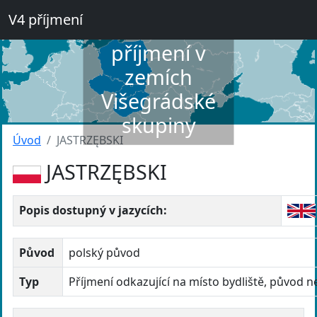
V4 příjmení
Slovník
příjmení v
zemích
Višegrádské
skupiny
Úvod
JASTRZĘBSKI
JASTRZĘBSKI
Popis dostupný v jazycích:
Původ
polský původ
Typ
Příjmení odkazující na místo bydliště, původ 