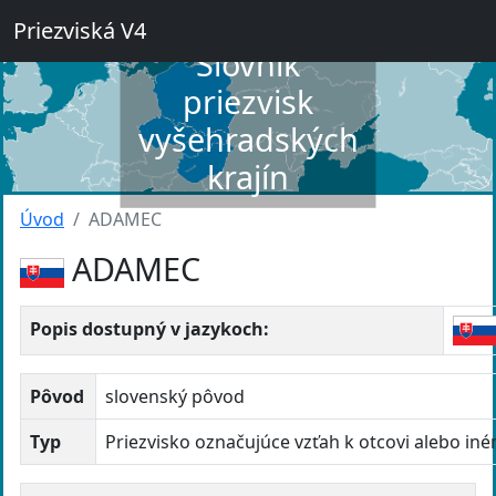
Priezviská V4
Slovník
priezvisk
vyšehradských
krajín
Úvod
ADAMEC
ADAMEC
Popis dostupný v jazykoch:
Pôvod
slovenský pôvod
Typ
Priezvisko označujúce vzťah k otcovi alebo in