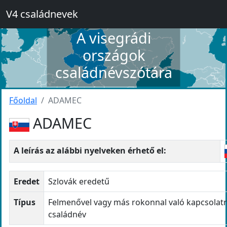
V4 családnevek
A visegrádi
országok
családnévszótára
Főoldal
ADAMEC
ADAMEC
A leírás az alábbi nyelveken érhető el:
Eredet
Szlovák eredetű
Típus
Felmenővel vagy más rokonnal való kapcsolatr
családnév