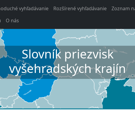
noduché vyhľadávanie
Rozšírené vyhľadávanie
Zoznam na
u
O nás
Slovník priezvisk
vyšehradských krajín