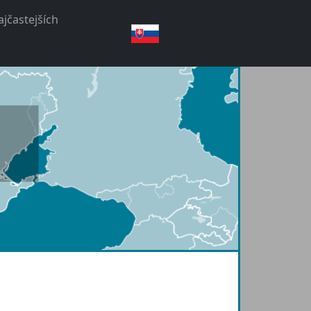
jčastejších
slovenský