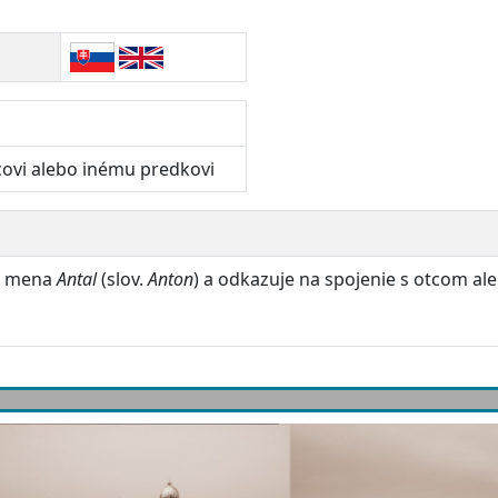
covi alebo inému predkovi
ho mena
Antal
(slov.
Anton
) a odkazuje na spojenie s otcom a