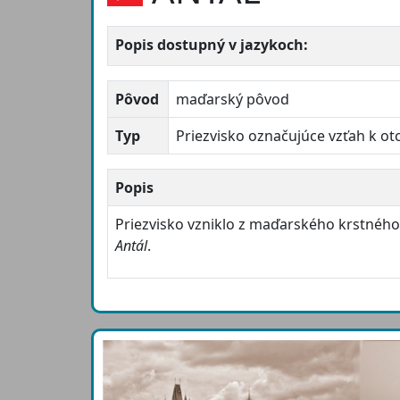
Popis dostupný v jazykoch:
Pôvod
maďarský pôvod
Typ
Priezvisko označujúce vzťah k ot
Popis
Priezvisko vzniklo z maďarského krstné
Antál
.