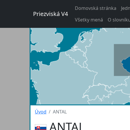
Domovská stránka
Jed
Priezviská V4
Všetky mená
O slovník
Úvod
ANTAL
ANTAL