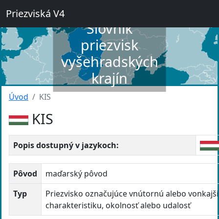
Priezviská V4
Slovník
priezvisk
vyšehradských
krajín
Úvod
KIS
KIS
Popis dostupný v jazykoch:
Pôvod
maďarský pôvod
Typ
Priezvisko označujúce vnútornú alebo vonkajš
charakteristiku, okolnosť alebo udalosť