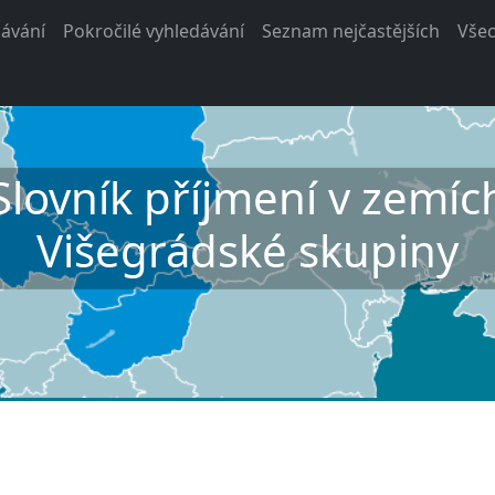
ávání
Pokročilé vyhledávání
Seznam nejčastějších
Vše
Slovník příjmení v zemíc
Višegrádské skupiny