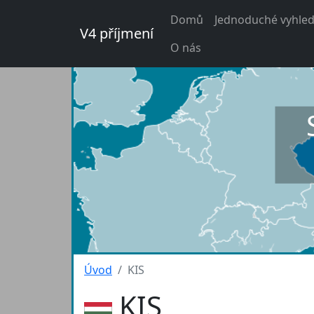
Domů
Jednoduché vyhled
V4 příjmení
O nás
Úvod
KIS
KIS