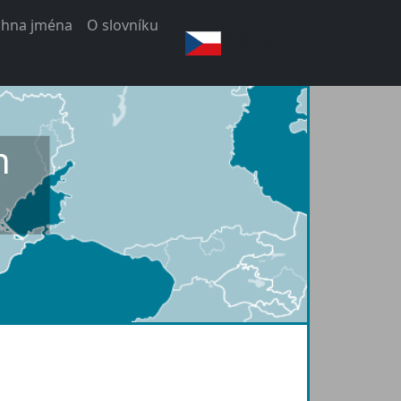
chna jména
O slovníku
Čeština
h