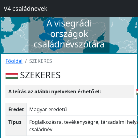
V4 családnevek
A visegrádi
országok
családnévszótára
Főoldal
SZEKERES
SZEKERES
A leírás az alábbi nyelveken érhető el:
Eredet
Magyar eredetű
Típus
Foglalkozásra, tevékenységre, társadalmi hely
családnév