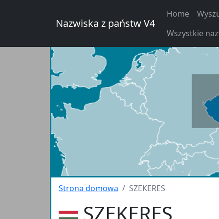
Home
Wyszu
Nazwiska z państw V4
Wszystkie na
Strona domowa
SZEKERES
SZEKERES