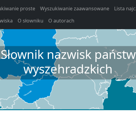
kiwanie proste
Wyszukiwanie zaawansowane
Lista naj
zwiska
O słowniku
O autorach
Słownik nazwisk państw
wyszehradzkich