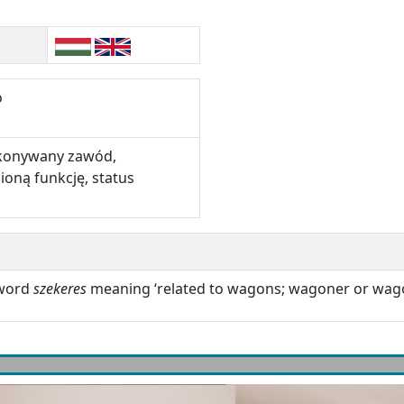
o
konywany zawód,
ioną funkcję, status
 word
szekeres
meaning ‘related to wagons; wagoner or wago