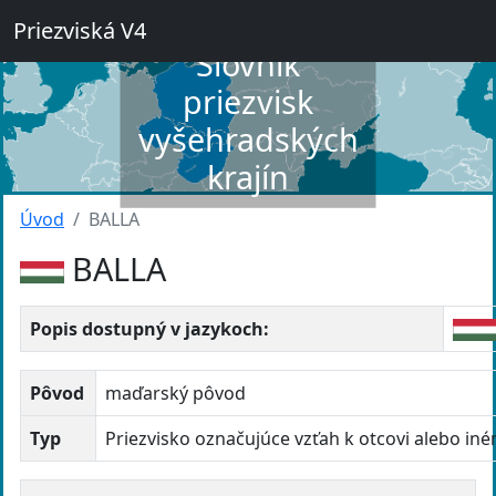
Priezviská V4
Slovník
priezvisk
vyšehradských
krajín
Úvod
BALLA
BALLA
Popis dostupný v jazykoch:
Pôvod
maďarský pôvod
Typ
Priezvisko označujúce vzťah k otcovi alebo in