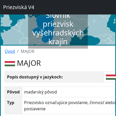
Priezviská V4
Slovník
priezvisk
vyšehradských
krajín
Úvod
MAJOR
MAJOR
Popis dostupný v jazykoch:
Pôvod
maďarský pôvod
Typ
Priezvisko označujúce povolanie, činnosť aleb
postavenie