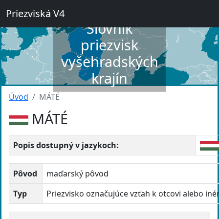
Priezviská V4
Slovník
priezvisk
vyšehradských
krajín
Úvod
MÁTÉ
MÁTÉ
Popis dostupný v jazykoch:
Pôvod
maďarský pôvod
Typ
Priezvisko označujúce vzťah k otcovi alebo in