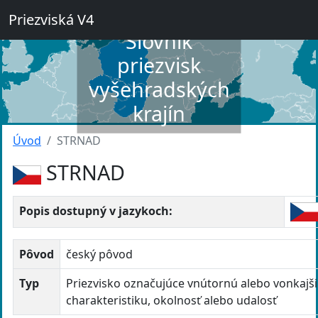
Priezviská V4
Slovník
priezvisk
vyšehradských
krajín
Úvod
STRNAD
STRNAD
Popis dostupný v jazykoch:
Pôvod
český pôvod
Typ
Priezvisko označujúce vnútornú alebo vonkajš
charakteristiku, okolnosť alebo udalosť