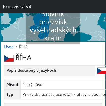
Priezviská V4
Slovník
priezvisk
vyšehradských
krajín
Úvod
ŘÍHA
ŘÍHA
Popis dostupný v jazykoch:
Pôvod
český pôvod
Typ
Priezvisko označujúce vzťah k otcovi alebo in