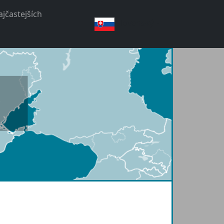
jčastejších
slovenský