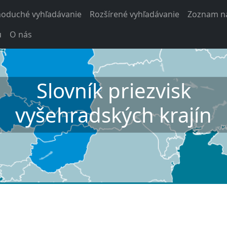
noduché vyhľadávanie
Rozšírené vyhľadávanie
Zoznam na
u
O nás
Slovník priezvisk
vyšehradských krajín