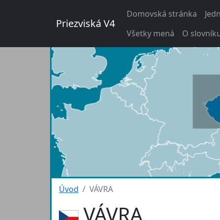
Domovská stránka
Jed
Priezviská V4
Všetky mená
O slovník
Úvod
VÁVRA
VÁVRA