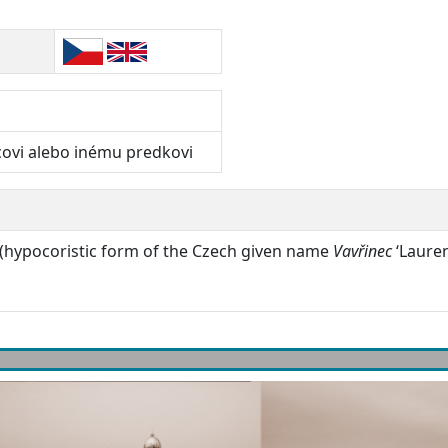
covi alebo inému predkovi
(hypocoristic form of the Czech given name
Vavřinec
‘Lauren