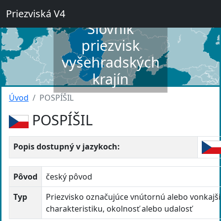
Priezviská V4
Slovník
priezvisk
vyšehradských
krajín
Úvod
POSPÍŠIL
POSPÍŠIL
Popis dostupný v jazykoch:
Pôvod
český pôvod
Typ
Priezvisko označujúce vnútornú alebo vonkajš
charakteristiku, okolnosť alebo udalosť