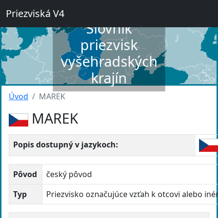
Priezviská V4
Slovník
priezvisk
vyšehradských
krajín
Úvod
MAREK
MAREK
Popis dostupný v jazykoch:
Pôvod
český pôvod
Typ
Priezvisko označujúce vzťah k otcovi alebo in