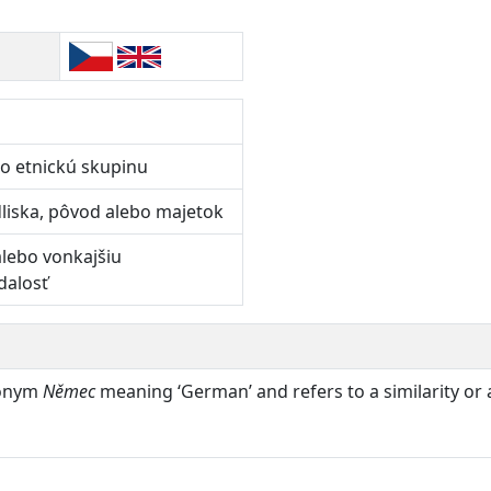
bo etnickú skupinu
liska, pôvod alebo majetok
alebo vonkajšiu
dalosť
nonym
Němec
meaning ‘German’ and refers to a similarity or