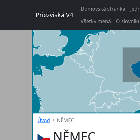
Domovská stránka
Jed
Priezviská V4
Všetky mená
O slovník
Úvod
NĚMEC
NĚMEC