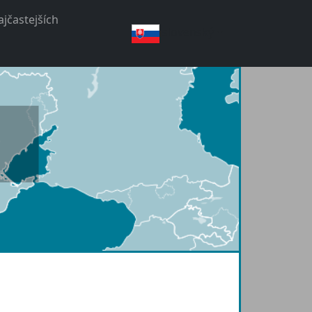
jčastejších
slovenský