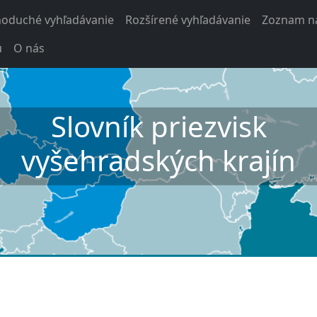
noduché vyhľadávanie
Rozšírené vyhľadávanie
Zoznam na
u
O nás
Slovník priezvisk
vyšehradských krajín