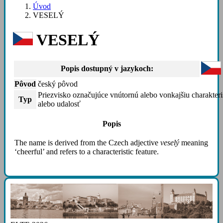
Úvod
VESELÝ
VESELÝ
Popis dostupný v jazykoch:
Pôvod
český pôvod
Priezvisko označujúce vnútornú alebo vonkajšiu charakteri
Typ
alebo udalosť
Popis
The name is derived from the Czech adjective
veselý
meaning
‘cheerful’ and refers to a characteristic feature.