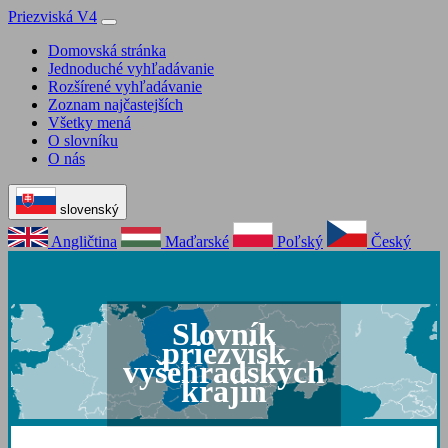
Priezviská V4
Domovská stránka
Jednoduché vyhľadávanie
Rozšírené vyhľadávanie
Zoznam najčastejších
Všetky mená
O slovníku
O nás
slovenský
Angličtina
Maďarské
Poľský
Český
Slovník
priezvisk
vyšehradských
krajín