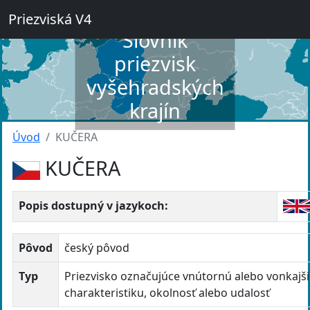
Priezviská V4
Slovník
priezvisk
vyšehradských
krajín
Úvod
KUČERA
KUČERA
Popis dostupný v jazykoch:
Pôvod
český pôvod
Typ
Priezvisko označujúce vnútornú alebo vonkajš
charakteristiku, okolnosť alebo udalosť