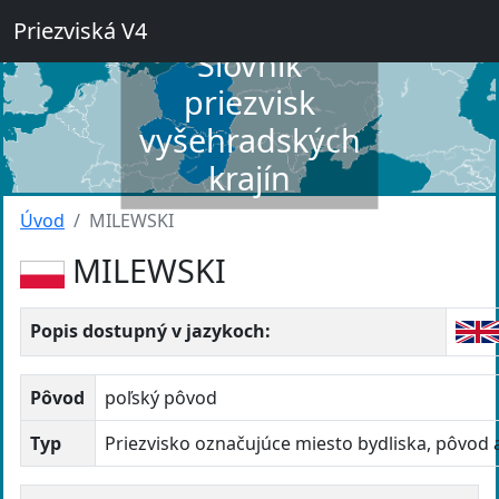
Priezviská V4
Slovník
priezvisk
vyšehradských
krajín
Úvod
MILEWSKI
MILEWSKI
Popis dostupný v jazykoch:
Pôvod
poľský pôvod
Typ
Priezvisko označujúce miesto bydliska, pôvod