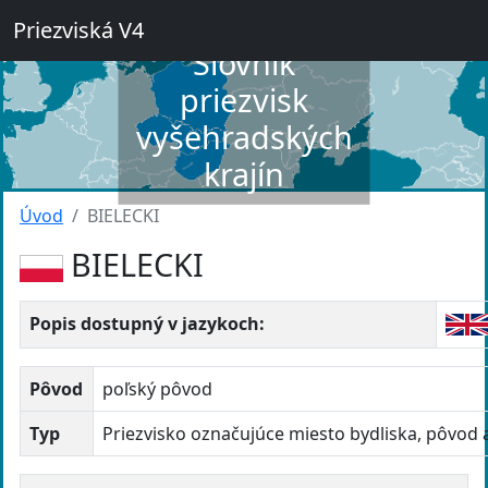
Priezviská V4
Slovník
priezvisk
vyšehradských
krajín
Úvod
BIELECKI
BIELECKI
Popis dostupný v jazykoch:
Pôvod
poľský pôvod
Typ
Priezvisko označujúce miesto bydliska, pôvod