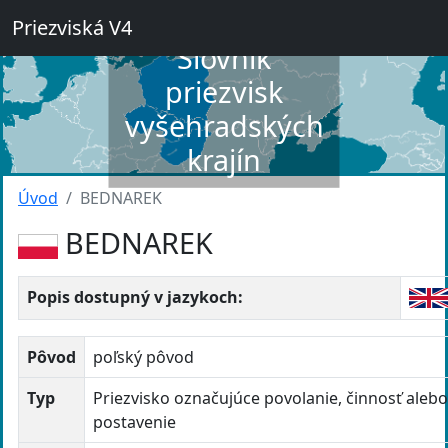
Priezviská V4
Slovník
priezvisk
vyšehradských
krajín
Úvod
BEDNAREK
BEDNAREK
Popis dostupný v jazykoch:
Pôvod
poľský pôvod
Typ
Priezvisko označujúce povolanie, činnosť aleb
postavenie