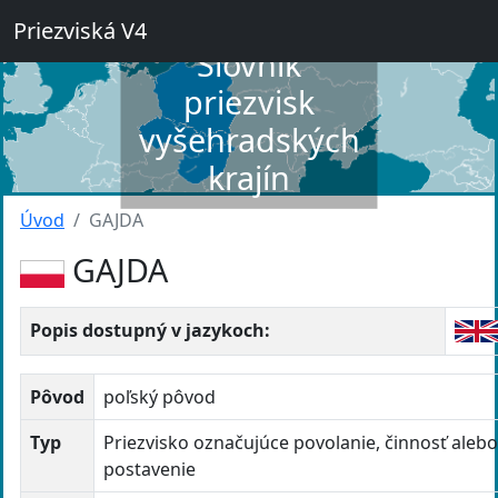
Priezviská V4
Slovník
priezvisk
vyšehradských
krajín
Úvod
GAJDA
GAJDA
Popis dostupný v jazykoch:
Pôvod
poľský pôvod
Typ
Priezvisko označujúce povolanie, činnosť aleb
postavenie