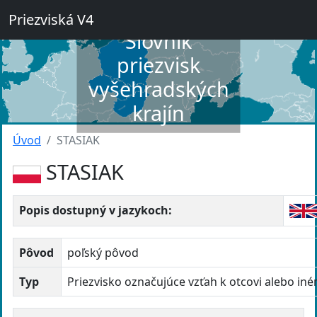
Priezviská V4
Slovník
priezvisk
vyšehradských
krajín
Úvod
STASIAK
STASIAK
Popis dostupný v jazykoch:
Pôvod
poľský pôvod
Typ
Priezvisko označujúce vzťah k otcovi alebo in