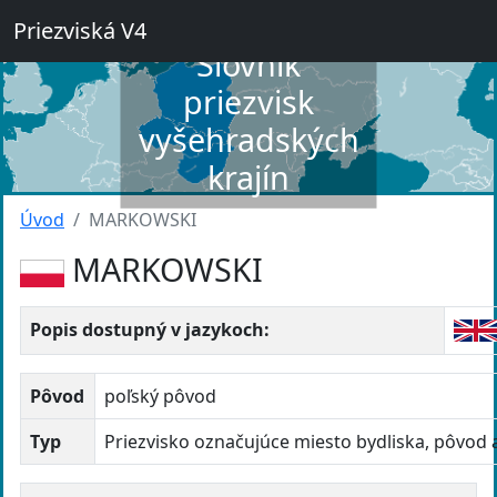
Priezviská V4
Slovník
priezvisk
vyšehradských
krajín
Úvod
MARKOWSKI
MARKOWSKI
Popis dostupný v jazykoch:
Pôvod
poľský pôvod
Typ
Priezvisko označujúce miesto bydliska, pôvod