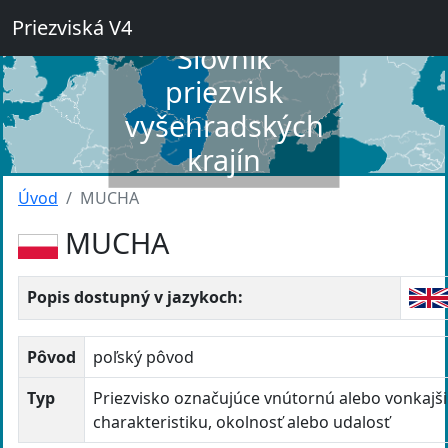
Priezviská V4
Slovník
priezvisk
vyšehradských
krajín
Úvod
MUCHA
MUCHA
Popis dostupný v jazykoch:
Pôvod
poľský pôvod
Typ
Priezvisko označujúce vnútornú alebo vonkajš
charakteristiku, okolnosť alebo udalosť