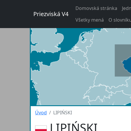
Domovská stránka
Jed
Priezviská V4
Všetky mená
O slovník
Úvod
LIPIŃSKI
LIPIŃSKI