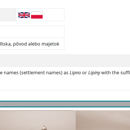
dliska, pôvod alebo majetok
ace names (settlement names) as
Lipno
or
Lipiny
with the suffi