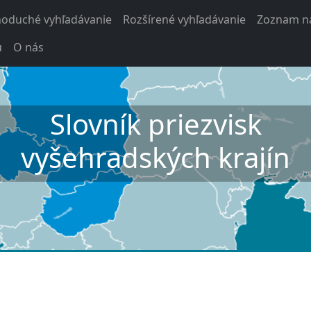
noduché vyhľadávanie
Rozšírené vyhľadávanie
Zoznam na
u
O nás
Slovník priezvisk
vyšehradských krajín