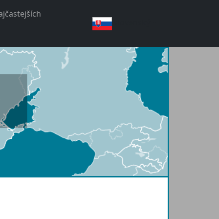
jčastejších
slovenský