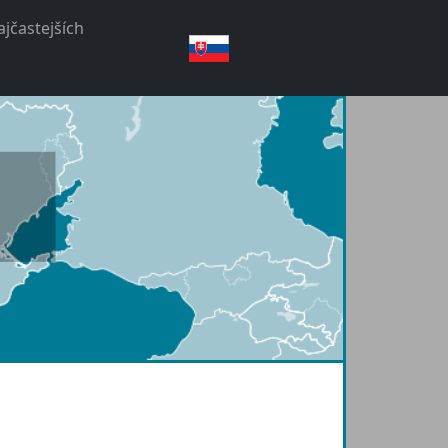
jčastejších
slovenský