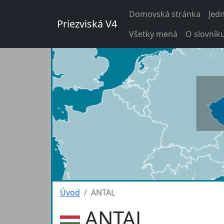
Domovská stránka
Jed
Priezviská V4
Všetky mená
O slovník
Úvod
ANTAL
ANTAL