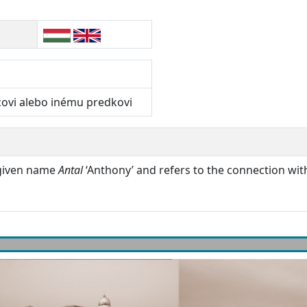
covi alebo inému predkovi
 given name
Antal
‘Anthony’ and refers to the connection wit