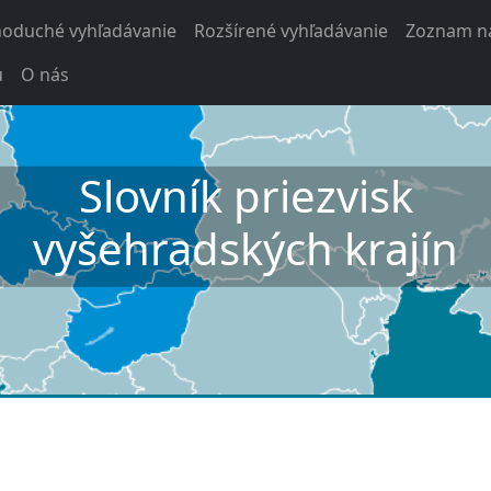
noduché vyhľadávanie
Rozšírené vyhľadávanie
Zoznam na
u
O nás
Slovník priezvisk
vyšehradských krajín