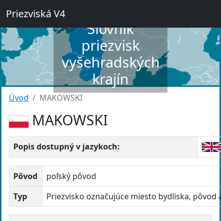
Priezviská V4
Slovník
priezvisk
vyšehradských
krajín
Úvod
MAKOWSKI
MAKOWSKI
Popis dostupný v jazykoch:
Pôvod
poľský pôvod
Typ
Priezvisko označujúce miesto bydliska, pôvod