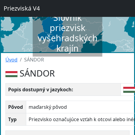
Priezviská V4
Slovník
priezvisk
vyšehradských
krajín
Úvod
SÁNDOR
SÁNDOR
Popis dostupný v jazykoch:
Pôvod
maďarský pôvod
Typ
Priezvisko označujúce vzťah k otcovi alebo in