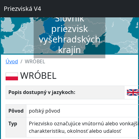
Priezviská V4
Slovník
priezvisk
vyšehradských
krajín
Úvod
WRÓBEL
WRÓBEL
Popis dostupný v jazykoch:
Pôvod
poľský pôvod
Typ
Priezvisko označujúce vnútornú alebo vonkajš
charakteristiku, okolnosť alebo udalosť