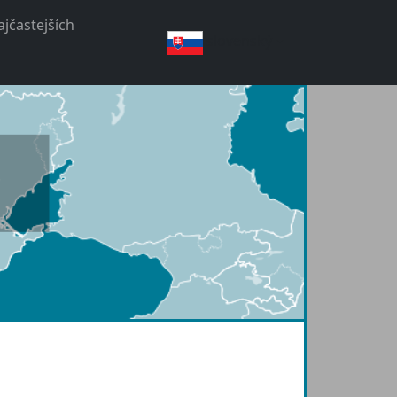
jčastejších
slovenský