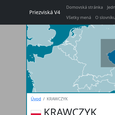
Domovská stránka
Jed
Priezviská V4
Všetky mená
O slovník
Úvod
KRAWCZYK
KRAWCZYK