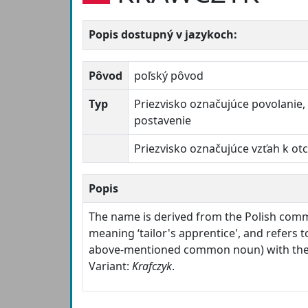
Popis dostupný v jazykoch:
Pôvod
poľský pôvod
Typ
Priezvisko označujúce povolanie,
postavenie
Priezvisko označujúce vzťah k ot
Popis
The name is derived from the Polish co
meaning ‘tailor's apprentice', and refers
above-mentioned common noun) with the p
Variant:
Krafczyk
.