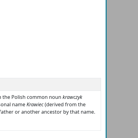
om the Polish common noun
krawczyk
ersonal name
Krawiec
(derived from the
father or another ancestor by that name.