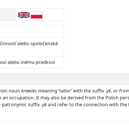
 činnosť alebo spoločenské
covi alebo inému predkovi
mmon noun
krawiec
meaning ‘tailor’ with the suffix -
yk
, or fr
 to an occupation. It may also be derived from the Polish p
atronymic suffix -
yk
and refer to the connection with the 