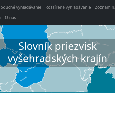
noduché vyhľadávanie
Rozšírené vyhľadávanie
Zoznam na
u
O nás
Slovník priezvisk
vyšehradských krajín