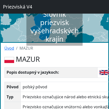
Priezviská V4
Slovník
priezvisk
vyšehradských
krajín
Úvod
MAZUR
MAZUR
Popis dostupný v jazykoch:
Pôvod
poľský pôvod
Typ
Priezvisko označujúce národ alebo etnickú sk
Priezvisko označujúce vnútornú alebo vonkajš