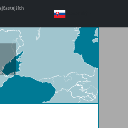
jčastejších
slovenský