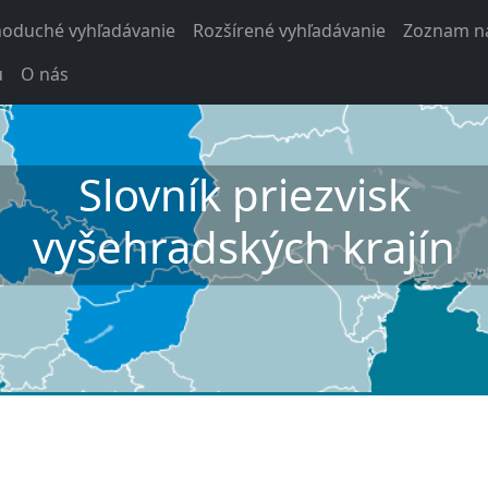
noduché vyhľadávanie
Rozšírené vyhľadávanie
Zoznam na
u
O nás
Slovník priezvisk
vyšehradských krajín