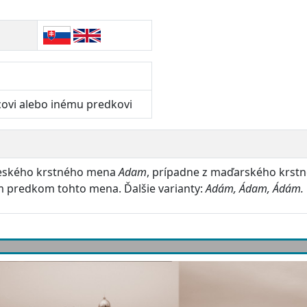
covi alebo inému predkovi
 českého krstného mena
Adam
, prípadne z maďarského krs
m predkom tohto mena. Ďalšie varianty:
Adám, Ádam, Ádám.