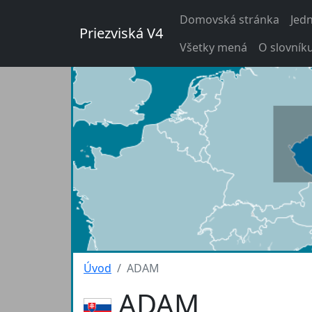
Domovská stránka
Jed
Priezviská V4
Všetky mená
O slovník
Úvod
ADAM
ADAM