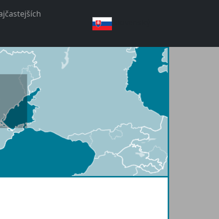
jčastejších
slovenský