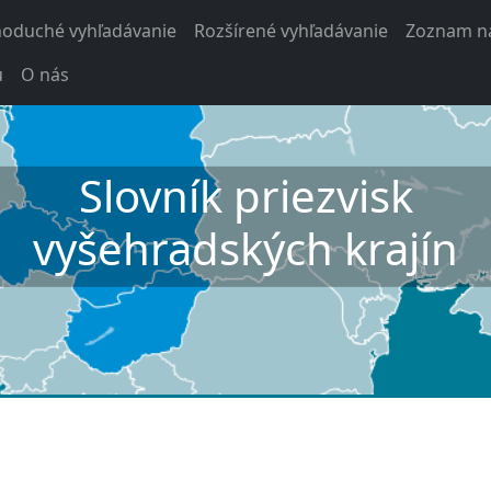
noduché vyhľadávanie
Rozšírené vyhľadávanie
Zoznam na
u
O nás
Slovník priezvisk
vyšehradských krajín