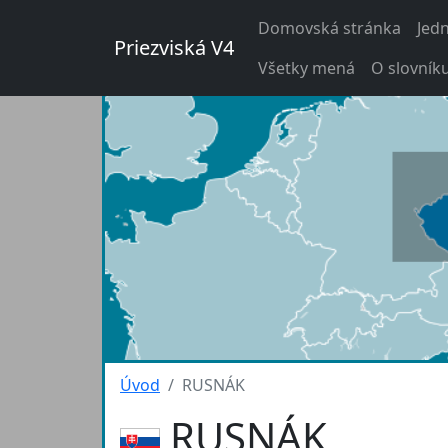
Domovská stránka
Jed
Priezviská V4
Všetky mená
O slovník
Úvod
RUSNÁK
RUSNÁK