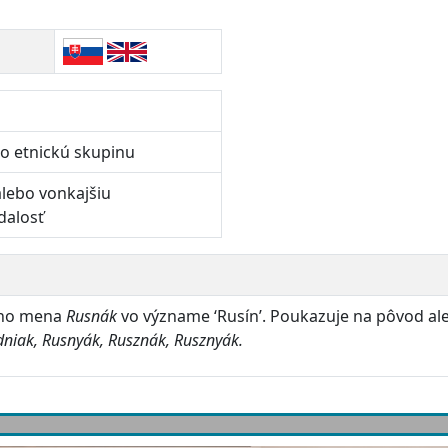
bo etnickú skupinu
alebo vonkajšiu
dalosť
kého mena
Rusnák
vo význame ‘Rusín’. Poukazuje na pôvod a
niak, Rusnyák, Rusznák, Rusznyák.