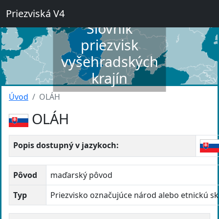
Priezviská V4
Slovník
priezvisk
vyšehradských
krajín
Úvod
OLÁH
OLÁH
Popis dostupný v jazykoch:
Pôvod
maďarský pôvod
Typ
Priezvisko označujúce národ alebo etnickú s