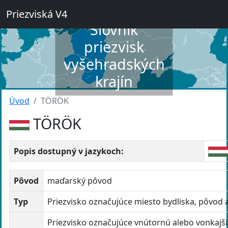
Priezviská V4
Slovník
priezvisk
vyšehradských
krajín
Úvod
TÖRÖK
TÖRÖK
Popis dostupný v jazykoch:
Pôvod
maďarský pôvod
Typ
Priezvisko označujúce miesto bydliska, pôvod 
Priezvisko označujúce vnútornú alebo vonkajš