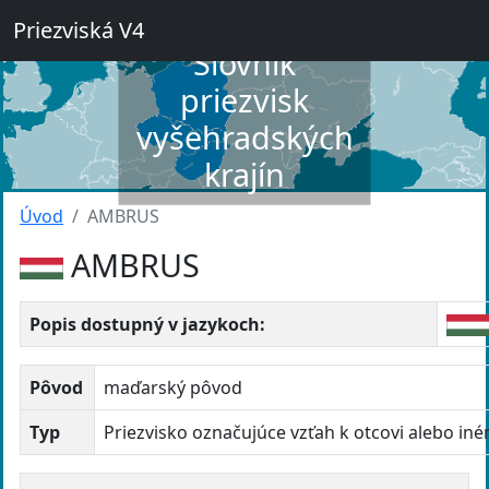
Priezviská V4
Slovník
priezvisk
vyšehradských
krajín
Úvod
AMBRUS
AMBRUS
Popis dostupný v jazykoch:
Pôvod
maďarský pôvod
Typ
Priezvisko označujúce vzťah k otcovi alebo in