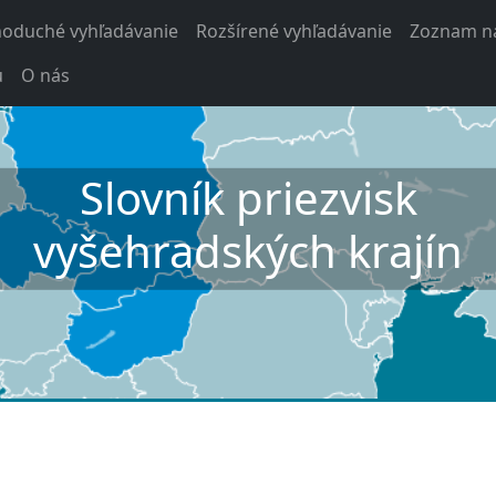
noduché vyhľadávanie
Rozšírené vyhľadávanie
Zoznam na
u
O nás
Slovník priezvisk
vyšehradských krajín