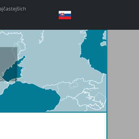
jčastejších
slovenský