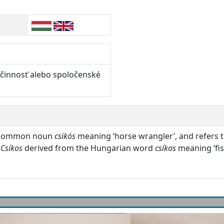
 činnosť alebo spoločenské
n common noun
csikós
meaning ‘horse wrangler’, and refers 
,
Csíkos
derived from the Hungarian word
csíkos
meaning ‘fi