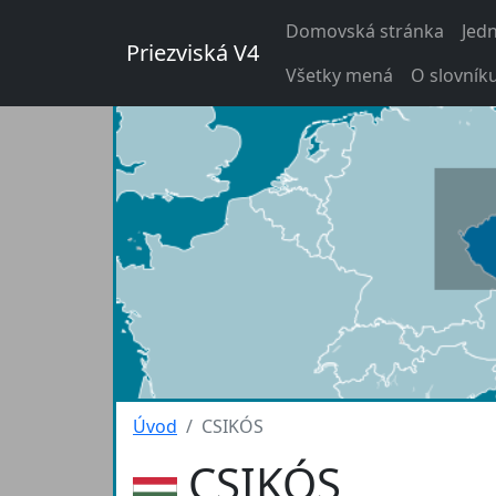
Domovská stránka
Jed
Priezviská V4
Všetky mená
O slovník
Úvod
CSIKÓS
CSIKÓS