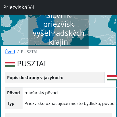
Priezviská V4
Slovník
priezvisk
vyšehradských
krajín
Úvod
PUSZTAI
PUSZTAI
Popis dostupný v jazykoch:
Pôvod
maďarský pôvod
Typ
Priezvisko označujúce miesto bydliska, pôvod