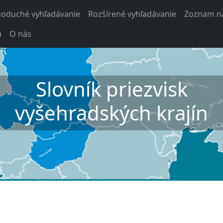
noduché vyhľadávanie
Rozšírené vyhľadávanie
Zoznam na
u
O nás
Slovník priezvisk
vyšehradských krajín