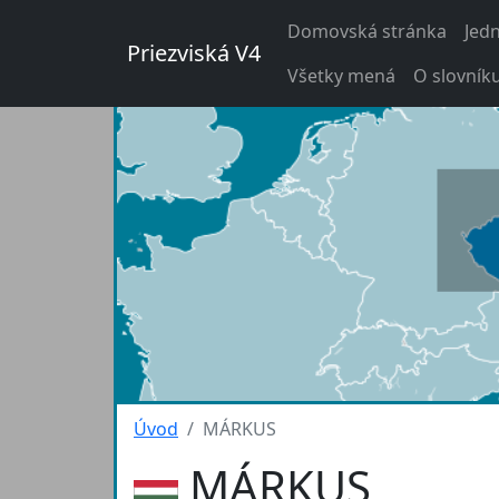
Domovská stránka
Jed
Priezviská V4
Všetky mená
O slovník
Úvod
MÁRKUS
MÁRKUS