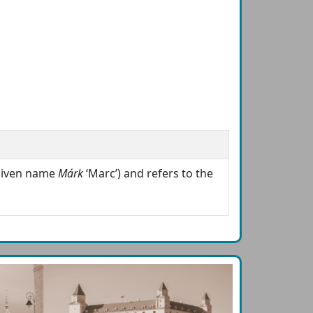
 given name
Márk
‘Marc’) and refers to the