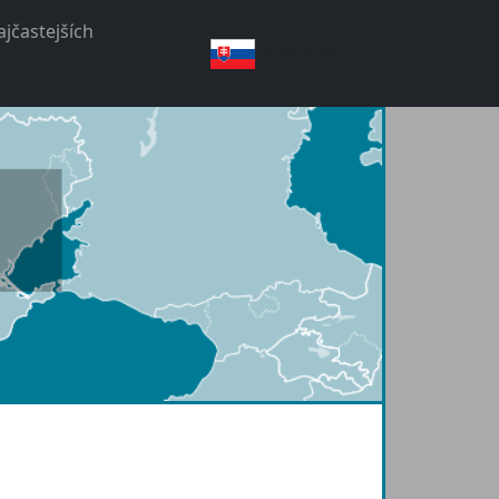
jčastejších
slovenský