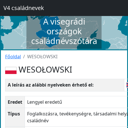
V4 családnevek
A visegrádi
országok
családnévszótára
Főoldal
WESOŁOWSKI
WESOŁOWSKI
A leírás az alábbi nyelveken érhető el:
Eredet
Lengyel eredetű
Típus
Foglalkozásra, tevékenységre, társadalmi hely
családnév