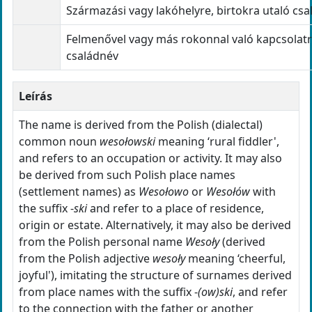
Származási vagy lakóhelyre, birtokra utaló cs
Felmenővel vagy más rokonnal való kapcsolatr
családnév
Leírás
The name is derived from the Polish (dialectal)
common noun
wesołowski
meaning ‘rural fiddler',
and refers to an occupation or activity. It may also
be derived from such Polish place names
(settlement names) as
Wesołowo
or
Wesołów
with
the suffix -
ski
and refer to a place of residence,
origin or estate. Alternatively, it may also be derived
from the Polish personal name
Wesoły
(derived
from the Polish adjective
wesoły
meaning ‘cheerful,
joyful'), imitating the structure of surnames derived
from place names with the suffix -
(ow)ski
, and refer
to the connection with the father or another