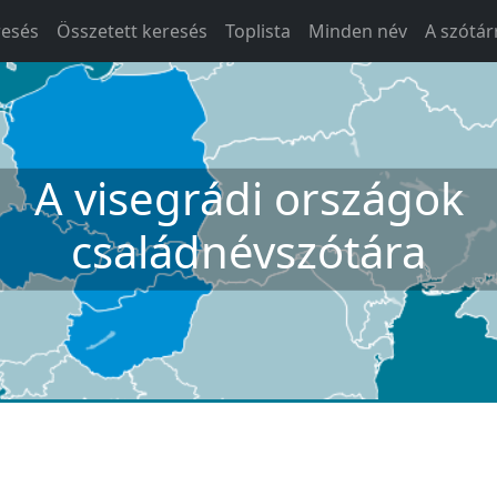
resés
Összetett keresés
Toplista
Minden név
A szótár
A visegrádi országok
családnévszótára