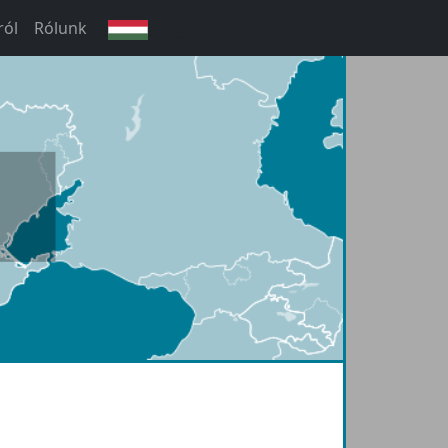
ról
Rólunk
magyar