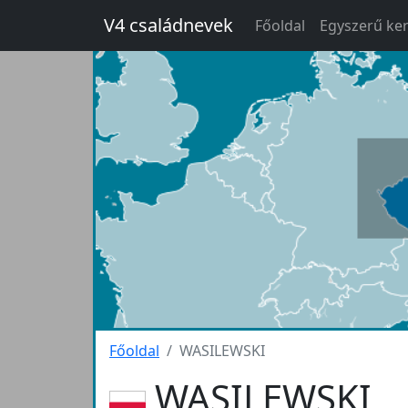
V4 családnevek
Főoldal
Egyszerű ke
Főoldal
WASILEWSKI
WASILEWSKI