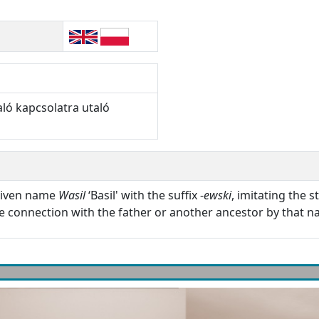
ló kapcsolatra utaló
 given name
Wasil
‘Basil' with the suffix -
ewski
, imitating the 
he connection with the father or another ancestor by that n